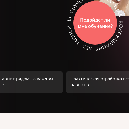
Подойдёт ли
мне обучение?
тавник рядом на каждом
Практическая отработка вс
пе
навыков