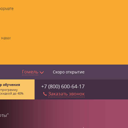
формате
с нами
Гомель
Скоро открытие
р обучения
+7 (800) 600-64-17
 программу
Заказать звонок
скидкой до 40%
оты"