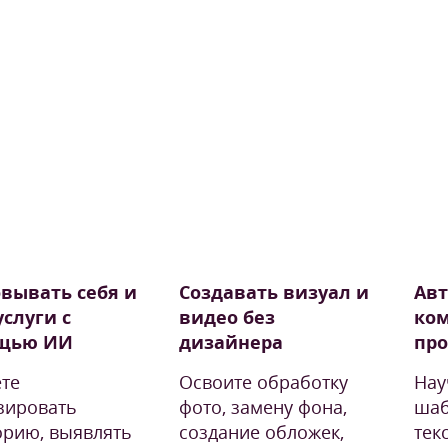
вывать себя и
Создавать визуал и
Ав
услуги с
видео без
ко
щью ИИ
дизайнера
про
те
Освоите обработку
Нау
зировать
фото, замену фона,
шаб
орию, выявлять
создание обложек,
тек