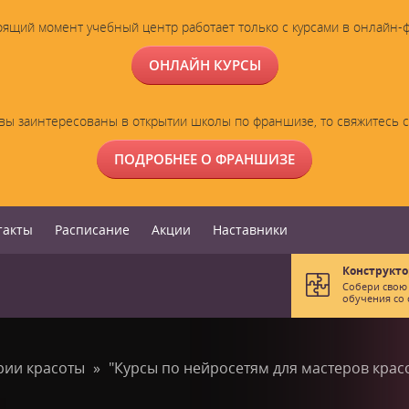
оящий момент учебный центр работает только с курсами в онлайн-
ОНЛАЙН КУРСЫ
вы заинтересованы в открытии школы по франшизе, то свяжитесь 
ПОДРОБНЕЕ О ФРАНШИЗЕ
такты
Расписание
Акции
Наставники
Конструкто
Собери свою
обучения со 
рии красоты
"Курсы по нейросетям для мастеров крас