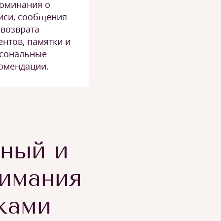
оминания о
иси, сообщения
 возврата
ентов, памятки и
сональные
омендации.
тный и
имания
ками