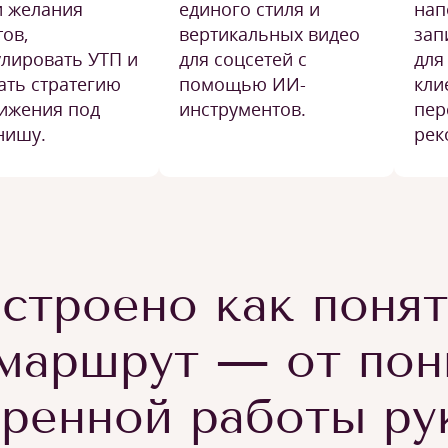
и желания
единого стиля и
нап
ов,
вертикальных видео
зап
лировать УТП и
для соцсетей с
для
ать стратегию
помощью ИИ-
кли
ижения под
инструментов.
пер
нишу.
рек
строено как поня
маршрут — от пон
еренной работы ру