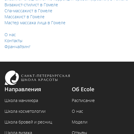
Визажист-стилист в Гомеле
Спа-массажист в Гомеле
Массажист в Гомеле
Мастер массажа лица в Гомеле
О нас
Контакты
Франчайзинг
Направления
Об Ecole
Школа маникюра
Расписание
Школа косметологии
О нас
Школа бровей и ресниц
Модели
Школа визажа
Отзывы